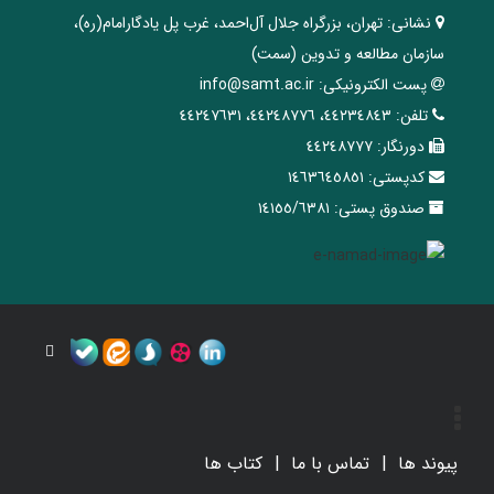
نشانی:
تهران، ‌بزرگراه ‌جلال آل‌احمد، غرب پل يادگار‌امام(ره)‌،
سازمان مطالعه و تدوین‌ (سمت)
پست الکترونیکی:
info@samt.ac.ir
تلفن:
٤٤٢٣٤٨٤٣، ٤٤٢٤٨٧٧٦، ٤٤٢٤٧٦٣١
دورنگار:
٤٤٢٤٨٧٧٧
کدپستی:
١٤٦٣٦٤٥٨٥١
صندوق پستی:
١٤١٥٥/٦٣٨١
پیوند ها
تماس با ما
کتاب ها