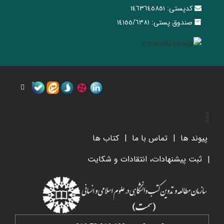
کدپستی:
١٤٦٣٦٤٥٨٥١
صندوق پستی:
١٤١٥٥/٦٣٨١
پیوند ها
تماس با ما
کتاب ها
ثبت پیشنهادات، انتقادات و شکایت