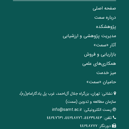
صفحه اصلی
درباره سمت
پژوهشکده
مدیریت پژوهشی و ارزشیابی
آثار «سمت»
بازاریابی و فروش
همکاری‌های علمی
میز خدمت
حامیان «سمت»
نشانی:
تهران، ‌بزرگراه ‌جلال آل‌احمد، غرب پل يادگار‌امام(ره)‌،
سازمان مطالعه و تدوین‌ (سمت)
پست الکترونیکی:
info@samt.ac.ir
تلفن:
٤٤٢٣٤٨٤٣، ٤٤٢٤٨٧٧٦، ٤٤٢٤٧٦٣١
دورنگار:
٤٤٢٤٨٧٧٧