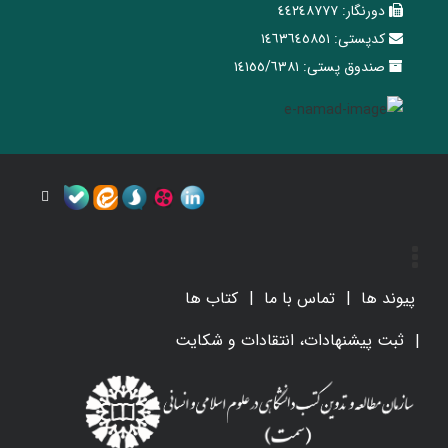
دورنگار:
٤٤٢٤٨٧٧٧
کدپستی:
١٤٦٣٦٤٥٨٥١
صندوق پستی:
١٤١٥٥/٦٣٨١
پیوند ها
تماس با ما
کتاب ها
ثبت پیشنهادات، انتقادات و شکایت