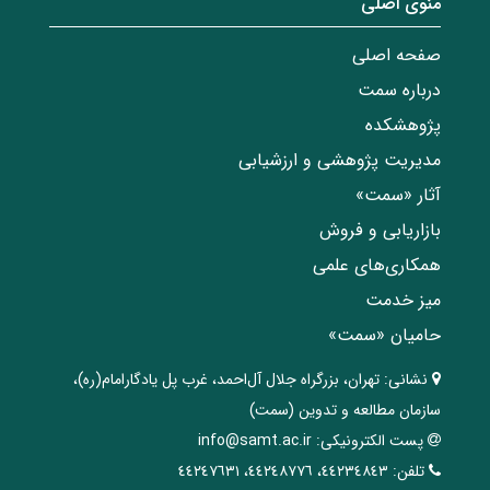
منوی اصلی
صفحه اصلی
درباره سمت
پژوهشکده
مدیریت پژوهشی و ارزشیابی
آثار «سمت»
بازاریابی و فروش
همکاری‌های علمی
میز خدمت
حامیان «سمت»
نشانی:
تهران، ‌بزرگراه ‌جلال آل‌احمد، غرب پل يادگار‌امام(ره)‌،
سازمان مطالعه و تدوین‌ (سمت)
پست الکترونیکی:
info@samt.ac.ir
تلفن:
٤٤٢٣٤٨٤٣، ٤٤٢٤٨٧٧٦، ٤٤٢٤٧٦٣١