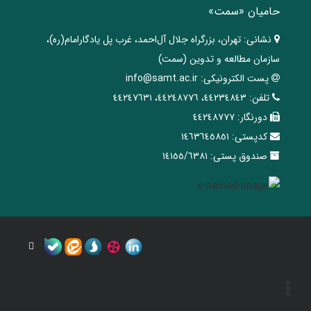
حامیان «سمت»
نشانی:
تهران، ‌بزرگراه ‌جلال آل‌احمد، غرب پل يادگار‌امام(ره)‌،
سازمان مطالعه و تدوین‌ (سمت)
پست الکترونیکی:
info@samt.ac.ir
تلفن:
٤٤٢٣٤٨٤٣، ٤٤٢٤٨٧٧٦، ٤٤٢٤٧٦٣١
دورنگار:
٤٤٢٤٨٧٧٧
کدپستی:
١٤٦٣٦٤٥٨٥١
صندوق پستی:
١٤١٥٥/٦٣٨١