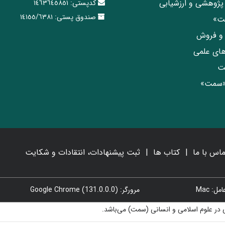
پژوهشی و ارزشیابی
کدپستی:
١٤٦٣٦٤٥٨٥١
صندوق پستی:
١٤١٥٥/٦٣٨١
مت»
ی و فروش
های علمی
ت
«سمت»
ماس با ما
کتاب ها
ثبت پیشنهادات، انتقادات و شکایت
: Mac
مرورگر: Google Chrome (131.0.0.0)
در علوم اسلامی و انسانی (سمت) می‌باشد.