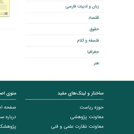
زبان و ادبیات فارسی
اقتصاد
حقوق
فلسفه و کلام
جغرافیا
هنر
ساختار‌‌ و‌‌ لینک‌های مفید
منوی اص
حوزه ریاست
صفحه ا
معاونت پژوهشی
درباره س
معاونت نظارت علمی و فنی
پژوهشکد