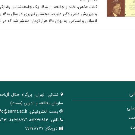
۱۹ آذر ۱۴۰۱
کتاب «ذهن، خود و جامعه: از منظر یک جامعه‌شناس رفتارگر
و و
انسانی و اسلامی به بهای ۱۲۰ هزار تومان منتشر شد که در ادامه مروری بر این اثر خواهیم داشت:
لی
نشانی:
تهران، ‌بزرگراه ‌جلال آل‌احم
سازمان مطالعه و تدوین‌ (سمت)
صلی
پست الکترونیکی:
nfo@samt.ac.ir
مت
تلفن:
٤٤٢٣٤٨٤٣، ٤٤٢٤٨٧٧٦، ٤٤٢٤٧٦٣١
ه
دورنگار:
٤٤٢٤٨٧٧٧