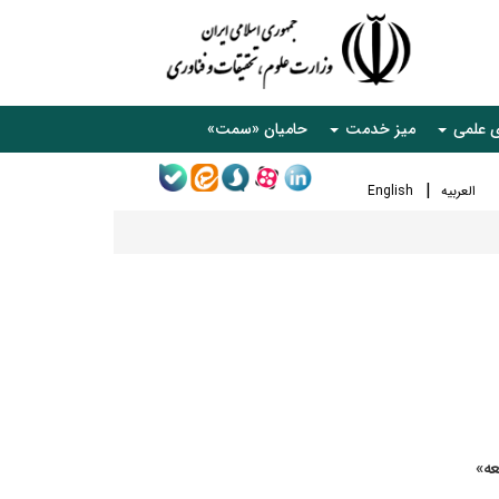
ی علمی
میز خدمت
حامیان «سمت»
العربیه
English
عه»