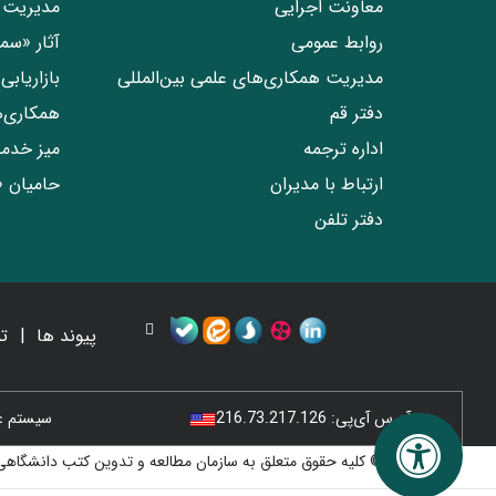
معاونت اجرایی
مدیریت 
روابط عمومی
آثار «س
مدیریت همکاری‌های علمی بین‌المللی
بازاریاب
دفتر قم
همکاری‌
اداره ترجمه
میز خدم
ارتباط با مدیران
حامیان 
دفتر تلفن
پیوند ها
ت
آدرس آی‌پی:
216.73.217.126
سیستم عامل
© کلیه حقوق متعلق به سازمان مطالعه و تدوین کتب دانشگاهی 