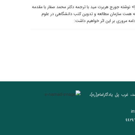
ا» نوشته جورج هربرت مید با ترجمه دکتر محمد صفار با مقدمه
یرایش علمی دکتر علیرضا محسنی تبریزی در سال ۱۴۰۰ به همت سازمان مطالعه و تدوین کتب دانشگاهی در علوم
د، غرب پل يادگار‌امام(ره)‌،
i