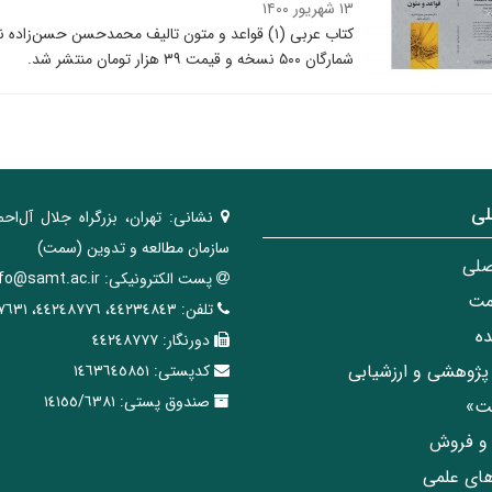
۱۳ شهریور ۱۴۰۰
شمارگان ۵۰۰ نسخه و قیمت ۳۹ هزار تومان منتشر شد.
لی
نشانی:
تهران، ‌بزرگراه ‌جلال آل‌احم
سازمان مطالعه و تدوین‌ (سمت)
صلی
پست الکترونیکی:
nfo@samt.ac.ir
مت
تلفن:
٤٤٢٣٤٨٤٣، ٤٤٢٤٨٧٧٦، ٤٤٢٤٧٦٣١
ه
دورنگار:
٤٤٢٤٨٧٧٧
پژوهشی و ارزشیابی
کدپستی:
١٤٦٣٦٤٥٨٥١
صندوق پستی:
١٤١٥٥/٦٣٨١
مت»
ی و فروش
های علمی