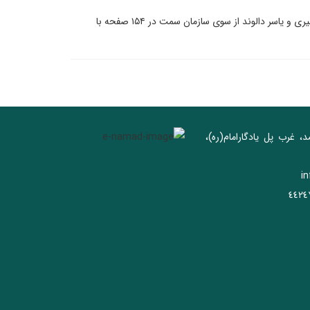
کتاب عربی (۱) قواعد و متون تالیف محمدحسن حسن‌زاده نیری و یاسر دالوند از سوی سازمان سمت در ۱۵۴ صفحه با
د، غرب پل يادگار‌امام(ره)‌،
i