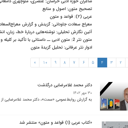
شاعران حوزه ادبی خراسان: عنصری، منوچهری دامغا
تصحیح متون: اصول و منابع
عربی (۲): قواعد و متون
معراج سعادت جاودانی: گزینش و گزارش معراج‌السعادة
آئین نگارش تحلیلی: نوشته‌هایی دربارۀ خط، زبان، انشا
متون نثر 2: متون ادبی ــ داستانی با تأکید بر کلیله و دمنه
ادوار نثر عرفانی: تحلیل گزیدۀ متون
»
10
9
8
7
6
5
4
3
2
دکتر محمد غلامرضایی درگذشت
۳۰ مهر ۱۴۰۲
به گزارش روابط‌عمومی «سمت»، دکتر محمد غلامرضایی از اس
«کتاب عربی (۱) قواعد و متون» منتشر شد