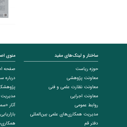
ساختار‌‌ و‌‌ لینک‌های مفید
منوی اص
حوزه ریاست
صفحه ا
معاونت پژوهشی
درباره س
معاونت نظارت علمی و فنی
پژوهشکد
معاونت اجرایی
مدیریت 
روابط عمومی
آثار «س
مدیریت همکاری‌های علمی بین‌المللی
بازاریاب
دفتر قم
همکاری‌