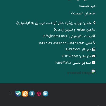
میز خدمت
حامیان «سمت»
نشانی:
تهران، ‌بزرگراه ‌جلال آل‌احمد، غرب پل يادگار‌امام(ره)‌،
سازمان مطالعه و تدوین‌ (سمت)
پست الکترونیکی:
info@samt.ac.ir
تلفن:
٤٤٢٣٤٨٤٣، ٤٤٢٤٨٧٧٦، ٤٤٢٤٧٦٣١
دورنگار:
٤٤٢٤٨٧٧٧
کدپستی:
١٤٦٣٦٤٥٨٥١
صندوق پستی:
١٤١٥٥/٦٣٨١