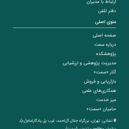
ارتباط با مدیران
دفتر تلفن
منوی اصلی
صفحه اصلی
درباره سمت
پژوهشکده
مدیریت پژوهشی و ارزشیابی
آثار «سمت»
بازاریابی و فروش
همکاری‌های علمی
میز خدمت
حامیان «سمت»
نشانی:
تهران، ‌بزرگراه ‌جلال آل‌احمد، غرب پل يادگار‌امام(ره)‌،
سازمان مطالعه و تدوین‌ (سمت)