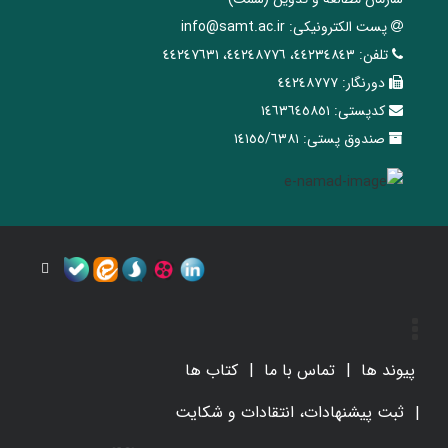
پست الکترونیکی:
info@samt.ac.ir
تلفن:
٤٤٢٣٤٨٤٣، ٤٤٢٤٨٧٧٦، ٤٤٢٤٧٦٣١
دورنگار:
٤٤٢٤٨٧٧٧
کدپستی:
١٤٦٣٦٤٥٨٥١
صندوق پستی:
١٤١٥٥/٦٣٨١
پیوند ها
تماس با ما
کتاب ها
ثبت پیشنهادات، انتقادات و شکایت