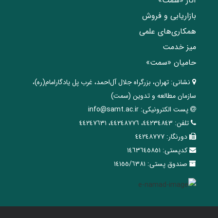
آثار «سمت»
بازاریابی و فروش
همکاری‌های علمی
میز خدمت
حامیان «سمت»
نشانی:
تهران، ‌بزرگراه ‌جلال آل‌احمد، غرب پل يادگار‌امام(ره)‌،
سازمان مطالعه و تدوین‌ (سمت)
پست الکترونیکی:
info@samt.ac.ir
تلفن:
٤٤٢٣٤٨٤٣، ٤٤٢٤٨٧٧٦، ٤٤٢٤٧٦٣١
دورنگار:
٤٤٢٤٨٧٧٧
کدپستی:
١٤٦٣٦٤٥٨٥١
صندوق پستی:
١٤١٥٥/٦٣٨١