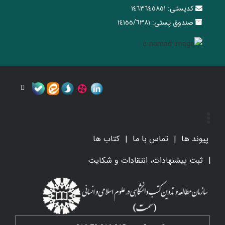
کدپستی:
١٤٦٣٦٤٥٨٥١
صندوق پستی:
١٤١٥٥/٦٣٨١
پیوند ها
تماس با ما
کتاب ها
ثبت پیشنهادات، انتقادات و شکایت