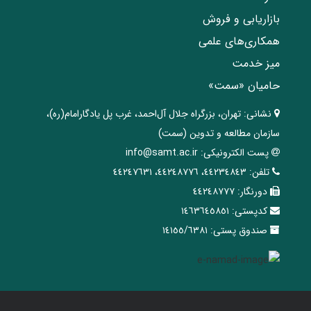
بازاریابی و فروش
همکاری‌های علمی
میز خدمت
حامیان «سمت»
نشانی:
تهران، ‌بزرگراه ‌جلال آل‌احمد، غرب پل يادگار‌امام(ره)‌،
سازمان مطالعه و تدوین‌ (سمت)
پست الکترونیکی:
info@samt.ac.ir
تلفن:
٤٤٢٣٤٨٤٣، ٤٤٢٤٨٧٧٦، ٤٤٢٤٧٦٣١
دورنگار:
٤٤٢٤٨٧٧٧
کدپستی:
١٤٦٣٦٤٥٨٥١
صندوق پستی:
١٤١٥٥/٦٣٨١