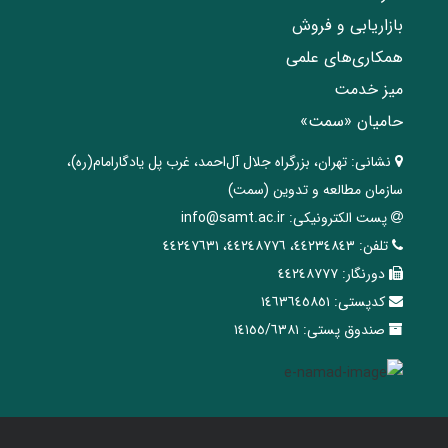
بازاریابی و فروش
همکاری‌های علمی
میز خدمت
حامیان «سمت»
نشانی:
تهران، ‌بزرگراه ‌جلال آل‌احمد، غرب پل يادگار‌امام(ره)‌،
سازمان مطالعه و تدوین‌ (سمت)
پست الکترونیکی:
info@samt.ac.ir
تلفن:
٤٤٢٣٤٨٤٣، ٤٤٢٤٨٧٧٦، ٤٤٢٤٧٦٣١
دورنگار:
٤٤٢٤٨٧٧٧
کدپستی:
١٤٦٣٦٤٥٨٥١
صندوق پستی:
١٤١٥٥/٦٣٨١