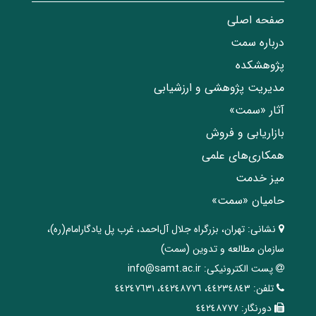
صفحه اصلی
درباره سمت
پژوهشکده
مدیریت پژوهشی و ارزشیابی
آثار «سمت»
بازاریابی و فروش
همکاری‌های علمی
میز خدمت
حامیان «سمت»
نشانی:
تهران، ‌بزرگراه ‌جلال آل‌احمد، غرب پل يادگار‌امام(ره)‌،
سازمان مطالعه و تدوین‌ (سمت)
پست الکترونیکی:
info@samt.ac.ir
تلفن:
٤٤٢٣٤٨٤٣، ٤٤٢٤٨٧٧٦، ٤٤٢٤٧٦٣١
دورنگار:
٤٤٢٤٨٧٧٧