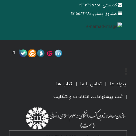
کدپستی:
١٤٦٣٦٤٥٨٥١
صندوق پستی:
١٤١٥٥/٦٣٨١
پیوند ها
تماس با ما
کتاب ها
ثبت پیشنهادات، انتقادات و شکایت