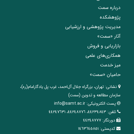
درباره سمت
پژوهشکده
مدیریت پژوهشی و ارزشیابی
آثار «سمت»
بازاریابی و فروش
همکاری‌های علمی
میز خدمت
حامیان «سمت»
نشانی:
تهران، ‌بزرگراه ‌جلال آل‌احمد، غرب پل يادگار‌امام(ره)‌،
سازمان مطالعه و تدوین‌ (سمت)
پست الکترونیکی:
info@samt.ac.ir
تلفن:
٤٤٢٣٤٨٤٣، ٤٤٢٤٨٧٧٦، ٤٤٢٤٧٦٣١
دورنگار:
٤٤٢٤٨٧٧٧
کدپستی:
١٤٦٣٦٤٥٨٥١