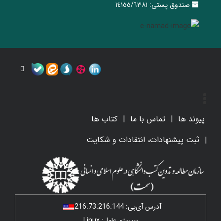
صندوق پستی:
١٤١٥٥/٦٣٨١
پیوند ها
تماس با ما
کتاب ها
ثبت پیشنهادات، انتقادات و شکایت
آدرس آی‌پی:
216.73.216.144
سیستم عامل: Linux