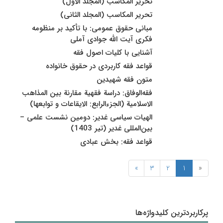
تحریر المکاسب (المجلد الاول)
تحریر المکاسب (المجلد الثانی)
مبانی حقوق عمومی: با تأکید بر منظومه
فکری آیت‌ الله جوادی آملی
آشنایی با کلیات اصول فقه
قواعد فقه کاربردی در حقوق خانواده
متون فقه شهیدین
فقه‌الوفاق: دراسة فقهیة مقارنة بین‌ المذاهب
الاسلامیة (الجزءالرابع: الایقاعات و توابعها)
الهیات سیاسی غدیر: دومین نشست علمی –
بین‌المللی غدیر (تیر 1403)
قواعد فقه: بخش عبادی
»
3
2
1
«
پرکاربردترین کلیدواژه‌ها