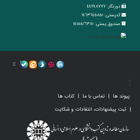
دورنگار:
٤٤٢٤٨٧٧٧
کدپستی:
١٤٦٣٦٤٥٨٥١
صندوق پستی:
١٤١٥٥/٦٣٨١
پیوند ها
تماس با ما
کتاب ها
ثبت پیشنهادات، انتقادات و شکایت