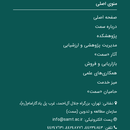
منوی اصلی
صفحه اصلی
درباره سمت
پژوهشکده
مدیریت پژوهشی و ارزشیابی
آثار «سمت»
بازاریابی و فروش
همکاری‌های علمی
میز خدمت
حامیان «سمت»
نشانی:
تهران، ‌بزرگراه ‌جلال آل‌احمد، غرب پل يادگار‌امام(ره)‌،
سازمان مطالعه و تدوین‌ (سمت)
پست الکترونیکی:
info@samt.ac.ir
تلفن:
٤٤٢٣٤٨٤٣، ٤٤٢٤٨٧٧٦، ٤٤٢٤٧٦٣١