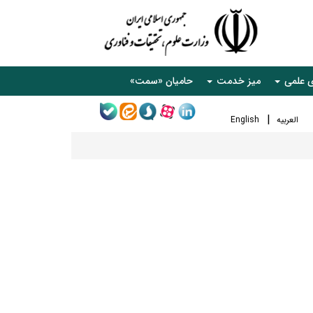
ی علمی
میز خدمت
حامیان «سمت»
العربیه
English