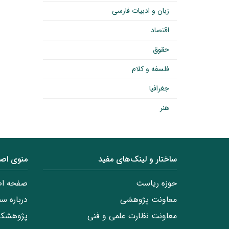
زبان و ادبیات فارسی
اقتصاد
حقوق
فلسفه و کلام
جغرافیا
هنر
ساختار‌‌ و‌‌ لینک‌های مفید
منوی اص
حوزه ریاست
صفحه ا
معاونت پژوهشی
درباره س
معاونت نظارت علمی و فنی
پژوهشکد