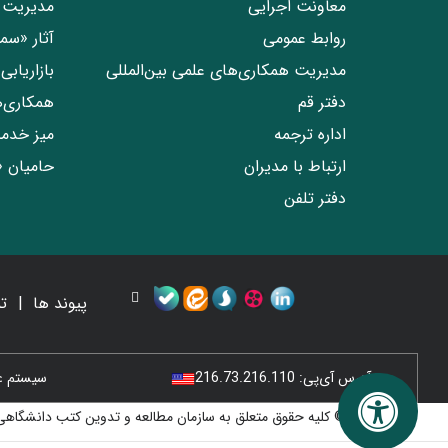
معاونت اجرایی
مدیریت 
روابط عمومی
آثار «س
مدیریت همکاری‌های علمی بین‌المللی
بازاریاب
دفتر قم
همکاری‌
اداره ترجمه
میز خدم
ارتباط با مدیران
حامیان 
دفتر تلفن
پیوند ها
ت
آدرس آی‌پی:
216.73.216.110
سیستم عامل
© کلیه حقوق متعلق به سازمان مطالعه و تدوین کتب دانشگاهی 