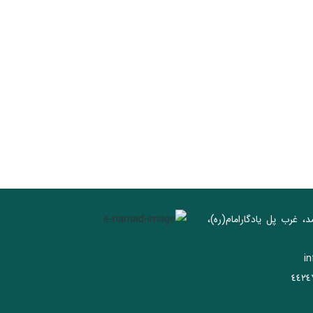
د، غرب پل يادگار‌امام(ره)‌،
i