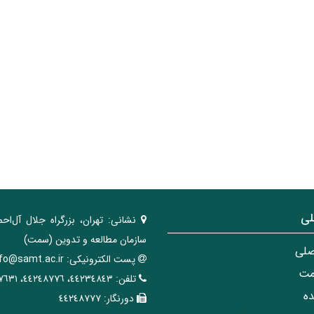
لی
نشانی:
تهران، ‌بزرگراه ‌جلال آل‌احم
سازمان مطالعه و تدوین‌ (سمت)
صلی
پست الکترونیکی:
nfo@samt.ac.ir
مت
تلفن:
٤٤٢٣٤٨٤٣، ٤٤٢٤٨٧٧٦، ٤٤٢٤٧٦٣١
ه
دورنگار:
٤٤٢٤٨٧٧٧