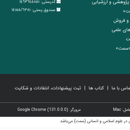
پژوهشی و ارزشیابی
کدپستی:
١٤٦٣٦٤٥٨٥١
صندوق پستی:
١٤١٥٥/٦٣٨١
مت»
ی و فروش
های علمی
ت
«سمت»
ماس با ما
کتاب ها
ثبت پیشنهادات، انتقادات و شکایت
: Mac
مرورگر: Google Chrome (131.0.0.0)
در علوم اسلامی و انسانی (سمت) می‌باشد.