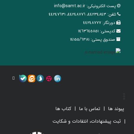
پست الکترونیکی:
info@samt.ac.ir
تلفن:
٤٤٢٣٤٨٤٣، ٤٤٢٤٨٧٧٦، ٤٤٢٤٧٦٣١
دورنگار:
٤٤٢٤٨٧٧٧
کدپستی:
١٤٦٣٦٤٥٨٥١
صندوق پستی:
١٤١٥٥/٦٣٨١
پیوند ها
تماس با ما
کتاب ها
ثبت پیشنهادات، انتقادات و شکایت