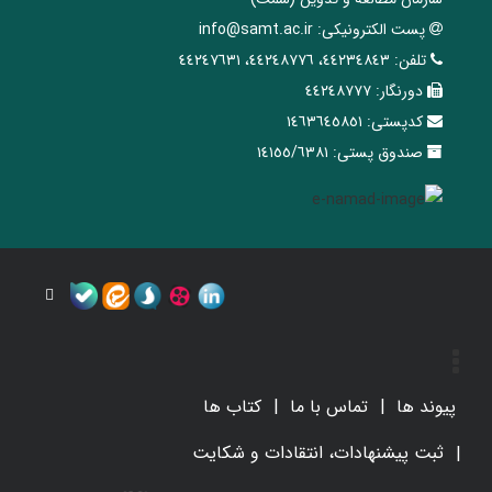
پست الکترونیکی:
info@samt.ac.ir
تلفن:
٤٤٢٣٤٨٤٣، ٤٤٢٤٨٧٧٦، ٤٤٢٤٧٦٣١
دورنگار:
٤٤٢٤٨٧٧٧
کدپستی:
١٤٦٣٦٤٥٨٥١
صندوق پستی:
١٤١٥٥/٦٣٨١
پیوند ها
تماس با ما
کتاب ها
ثبت پیشنهادات، انتقادات و شکایت