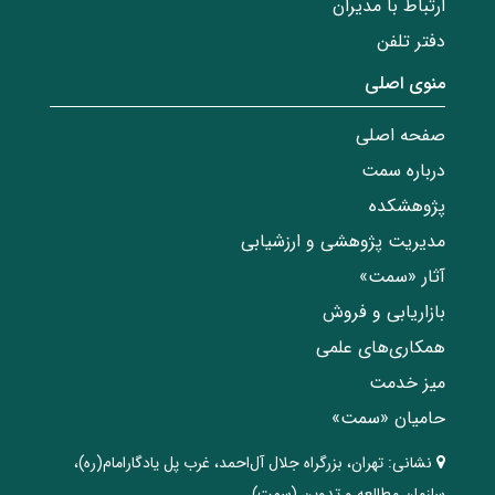
ارتباط با مدیران
دفتر تلفن
منوی اصلی
صفحه اصلی
درباره سمت
پژوهشکده
مدیریت پژوهشی و ارزشیابی
آثار «سمت»
بازاریابی و فروش
همکاری‌های علمی
میز خدمت
حامیان «سمت»
نشانی:
تهران، ‌بزرگراه ‌جلال آل‌احمد، غرب پل يادگار‌امام(ره)‌،
سازمان مطالعه و تدوین‌ (سمت)