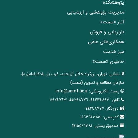
پژوهشکده
مدیریت پژوهشی و ارزشیابی
آثار «سمت»
بازاریابی و فروش
همکاری‌های علمی
میز خدمت
حامیان «سمت»
نشانی:
تهران، ‌بزرگراه ‌جلال آل‌احمد، غرب پل يادگار‌امام(ره)‌،
سازمان مطالعه و تدوین‌ (سمت)
پست الکترونیکی:
info@samt.ac.ir
تلفن:
٤٤٢٣٤٨٤٣، ٤٤٢٤٨٧٧٦، ٤٤٢٤٧٦٣١
دورنگار:
٤٤٢٤٨٧٧٧
کدپستی:
١٤٦٣٦٤٥٨٥١
صندوق پستی:
١٤١٥٥/٦٣٨١