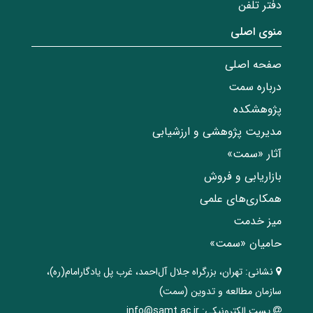
دفتر تلفن
منوی اصلی
صفحه اصلی
درباره سمت
پژوهشکده
مدیریت پژوهشی و ارزشیابی
آثار «سمت»
بازاریابی و فروش
همکاری‌های علمی
میز خدمت
حامیان «سمت»
نشانی:
تهران، ‌بزرگراه ‌جلال آل‌احمد، غرب پل يادگار‌امام(ره)‌،
سازمان مطالعه و تدوین‌ (سمت)
پست الکترونیکی:
info@samt.ac.ir