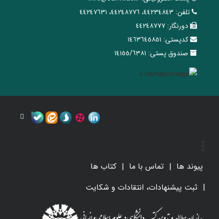
تلفن:
٤٤٢٣٤٨٤٣، ٤٤٢٤٨٧٧٦، ٤٤٢٤٧٦٣١
دورنگار:
٤٤٢٤٨٧٧٧
کدپستی:
١٤٦٣٦٤٥٨٥١
صندوق پستی:
١٤١٥٥/٦٣٨١
پیوند ها
تماس با ما
کتاب ها
ثبت پیشنهادات، انتقادات و شکایت