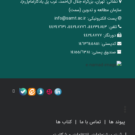
نشانی:
تهران، ‌بزرگراه ‌جلال آل‌احمد، غرب پل يادگار‌امام(ره)‌،
سازمان مطالعه و تدوین‌ (سمت)
پست الکترونیکی:
info@samt.ac.ir
تلفن:
٤٤٢٣٤٨٤٣، ٤٤٢٤٨٧٧٦، ٤٤٢٤٧٦٣١
دورنگار:
٤٤٢٤٨٧٧٧
کدپستی:
١٤٦٣٦٤٥٨٥١
صندوق پستی:
١٤١٥٥/٦٣٨١
پیوند ها
تماس با ما
کتاب ها
ثبت پیشنهادات، انتقادات و شکایت