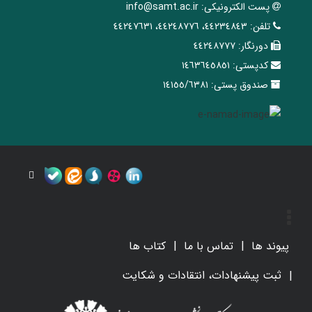
پست الکترونیکی:
info@samt.ac.ir
تلفن:
٤٤٢٣٤٨٤٣، ٤٤٢٤٨٧٧٦، ٤٤٢٤٧٦٣١
دورنگار:
٤٤٢٤٨٧٧٧
کدپستی:
١٤٦٣٦٤٥٨٥١
صندوق پستی:
١٤١٥٥/٦٣٨١
پیوند ها
تماس با ما
کتاب ها
ثبت پیشنهادات، انتقادات و شکایت