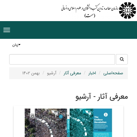
ggle
tion
زبان
جستجو
جستجو
در
سایت
صفحه‌اصلی
اخبار
معرفی آثار
آرشیو
بهمن ۱۴۰۲
معرفی آثار - آرشیو