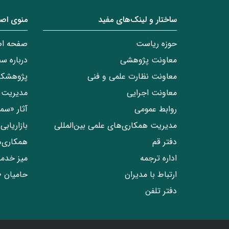
ساختار‌‌ و‌‌ لینک‌های مفید
منوی اص
حوزه ریاست
صفحه ا
معاونت پژوهشی
درباره س
معاونت نظارت علمی و فنی
پژوهشکد
معاونت اجرایی
مدیریت 
روابط عمومی
آثار «س
مدیریت همکاری‌های علمی بین‌المللی
بازاریاب
دفتر قم
همکاری‌
اداره ترجمه
میز خدم
ارتباط با مدیران
حامیان 
دفتر تلفن