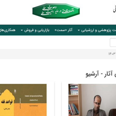
ت پژوهشی و ارزشیابی
آثار «سمت»
بازاریابی و فروش
همکاری‌ها
آثار - آرشیو