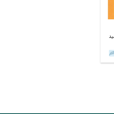
ید
ثار