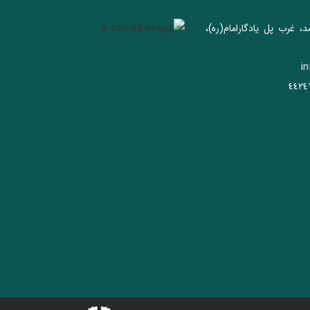
د، غرب پل يادگار‌امام(ره)‌،
i