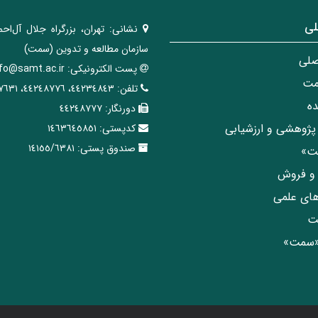
لی
نشانی:
تهران، ‌بزرگراه ‌جلال آل‌احم
سازمان مطالعه و تدوین‌ (سمت)
صلی
پست الکترونیکی:
nfo@samt.ac.ir
مت
تلفن:
٤٤٢٣٤٨٤٣، ٤٤٢٤٨٧٧٦، ٤٤٢٤٧٦٣١
ه
دورنگار:
٤٤٢٤٨٧٧٧
پژوهشی و ارزشیابی
کدپستی:
١٤٦٣٦٤٥٨٥١
صندوق پستی:
١٤١٥٥/٦٣٨١
مت»
ی و فروش
های علمی
ت
«سمت»