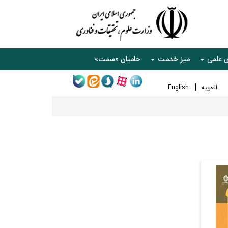
ی علمی
میز خدمت
حامیان «سمت»
العربیه
English