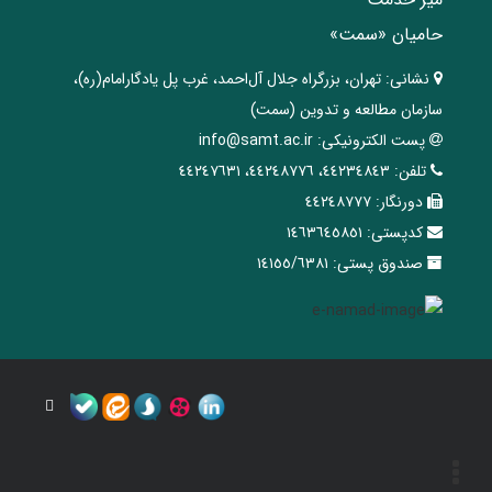
حامیان «سمت»
نشانی:
تهران، ‌بزرگراه ‌جلال آل‌احمد، غرب پل يادگار‌امام(ره)‌،
سازمان مطالعه و تدوین‌ (سمت)
پست الکترونیکی:
info@samt.ac.ir
تلفن:
٤٤٢٣٤٨٤٣، ٤٤٢٤٨٧٧٦، ٤٤٢٤٧٦٣١
دورنگار:
٤٤٢٤٨٧٧٧
کدپستی:
١٤٦٣٦٤٥٨٥١
صندوق پستی:
١٤١٥٥/٦٣٨١