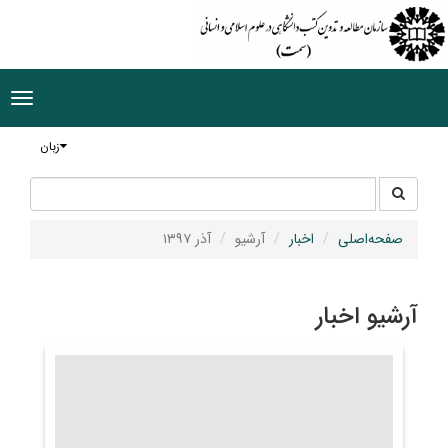
ggle
tion
زبان
جستجو
جستجو
در
سایت
صفحه‌اصلی
اخبار
آرشیو
آذر ۱۳۹۷
آرشیو اخبار