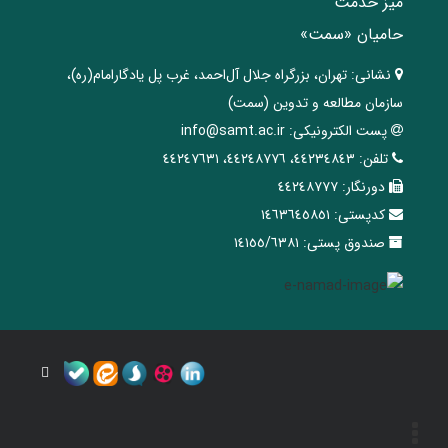
میز خدمت
حامیان «سمت»
نشانی:
تهران، ‌بزرگراه ‌جلال آل‌احمد، غرب پل يادگار‌امام(ره)‌،
سازمان مطالعه و تدوین‌ (سمت)
پست الکترونیکی:
info@samt.ac.ir
تلفن:
٤٤٢٣٤٨٤٣، ٤٤٢٤٨٧٧٦، ٤٤٢٤٧٦٣١
دورنگار:
٤٤٢٤٨٧٧٧
کدپستی:
١٤٦٣٦٤٥٨٥١
صندوق پستی:
١٤١٥٥/٦٣٨١