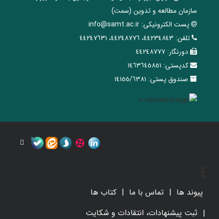
سازمان مطالعه و تدوین‌ (سمت)
پست الکترونیکی:
info@samt.ac.ir
تلفن:
٤٤٢٣٤٨٤٣، ٤٤٢٤٨٧٧٦، ٤٤٢٤٧٦٣١
دورنگار:
٤٤٢٤٨٧٧٧
کدپستی:
١٤٦٣٦٤٥٨٥١
صندوق پستی:
١٤١٥٥/٦٣٨١
پیوند ها
تماس با ما
کتاب ها
ثبت پیشنهادات، انتقادات و شکایت