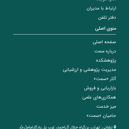
ارتباط با مدیران
دفتر تلفن
منوی اصلی
صفحه اصلی
درباره سمت
پژوهشکده
مدیریت پژوهشی و ارزشیابی
آثار «سمت»
بازاریابی و فروش
همکاری‌های علمی
میز خدمت
حامیان «سمت»
نشانی:
تهران، ‌بزرگراه ‌جلال آل‌احمد، غرب پل يادگار‌امام(ره)‌،