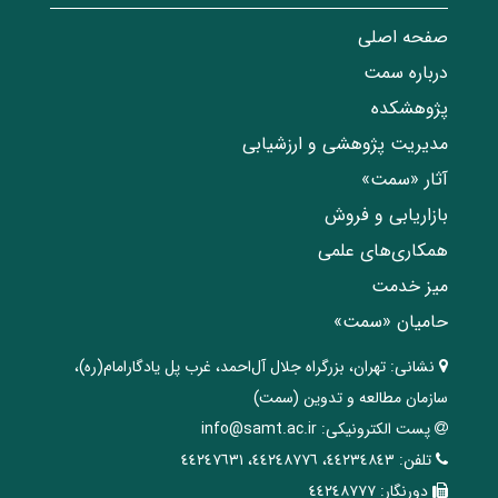
صفحه اصلی
درباره سمت
پژوهشکده
مدیریت پژوهشی و ارزشیابی
آثار «سمت»
بازاریابی و فروش
همکاری‌های علمی
میز خدمت
حامیان «سمت»
نشانی:
تهران، ‌بزرگراه ‌جلال آل‌احمد، غرب پل يادگار‌امام(ره)‌،
سازمان مطالعه و تدوین‌ (سمت)
پست الکترونیکی:
info@samt.ac.ir
تلفن:
٤٤٢٣٤٨٤٣، ٤٤٢٤٨٧٧٦، ٤٤٢٤٧٦٣١
دورنگار:
٤٤٢٤٨٧٧٧