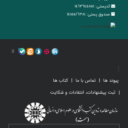
کدپستی:
١٤٦٣٦٤٥٨٥١
صندوق پستی:
١٤١٥٥/٦٣٨١
پیوند ها
تماس با ما
کتاب ها
ثبت پیشنهادات، انتقادات و شکایت