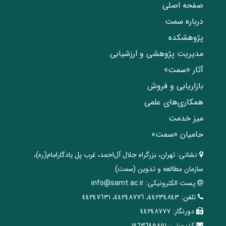
صفحه اصلی
درباره سمت
پژوهشکده
مدیریت پژوهشی و ارزشیابی
آثار «سمت»
بازاریابی و فروش
همکاری‌های علمی
میز خدمت
حامیان «سمت»
نشانی:
تهران، ‌بزرگراه ‌جلال آل‌احمد، غرب پل يادگار‌امام(ره)‌،
سازمان مطالعه و تدوین‌ (سمت)
پست الکترونیکی:
info@samt.ac.ir
تلفن:
٤٤٢٣٤٨٤٣، ٤٤٢٤٨٧٧٦، ٤٤٢٤٧٦٣١
دورنگار:
٤٤٢٤٨٧٧٧
کدپستی:
١٤٦٣٦٤٥٨٥١