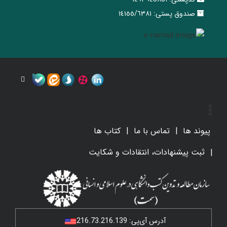
صندوق پستی:
١٤١٥٥/٦٣٨١
پیوند ها
تماس با ما
کتاب ها
ثبت پیشنهادات، انتقادات و شکایت
آدرس آی‌پی:
216.73.216.139