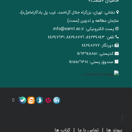
حامیان «سمت»
نشانی:
تهران، ‌بزرگراه ‌جلال آل‌احمد، غرب پل يادگار‌امام(ره)‌،
سازمان مطالعه و تدوین‌ (سمت)
پست الکترونیکی:
info@samt.ac.ir
تلفن:
٤٤٢٣٤٨٤٣، ٤٤٢٤٨٧٧٦، ٤٤٢٤٧٦٣١
دورنگار:
٤٤٢٤٨٧٧٧
کدپستی:
١٤٦٣٦٤٥٨٥١
صندوق پستی:
١٤١٥٥/٦٣٨١
پیوند ها
تماس با ما
کتاب ها