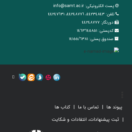
پست الکترونیکی:
info@samt.ac.ir
تلفن:
٤٤٢٣٤٨٤٣، ٤٤٢٤٨٧٧٦، ٤٤٢٤٧٦٣١
دورنگار:
٤٤٢٤٨٧٧٧
کدپستی:
١٤٦٣٦٤٥٨٥١
صندوق پستی:
١٤١٥٥/٦٣٨١
پیوند ها
تماس با ما
کتاب ها
ثبت پیشنهادات، انتقادات و شکایت