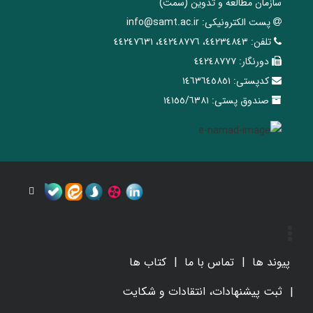
سازمان مطالعه و تدوین‌ (سمت)
پست الکترونیکی:
info@samt.ac.ir
تلفن:
٤٤٢٣٤٨٤٣، ٤٤٢٤٨٧٧٦، ٤٤٢٤٧٦٣١
دورنگار:
٤٤٢٤٨٧٧٧
کدپستی:
١٤٦٣٦٤٥٨٥١
صندوق پستی:
١٤١٥٥/٦٣٨١
پیوند ها
تماس با ما
کتاب ها
ثبت پیشنهادات، انتقادات و شکایت