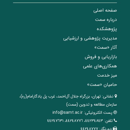
صفحه اصلی
درباره سمت
پژوهشکده
مدیریت پژوهشی و ارزشیابی
آثار «سمت»
بازاریابی و فروش
همکاری‌های علمی
میز خدمت
حامیان «سمت»
نشانی:
تهران، ‌بزرگراه ‌جلال آل‌احمد، غرب پل يادگار‌امام(ره)‌،
سازمان مطالعه و تدوین‌ (سمت)
پست الکترونیکی:
info@samt.ac.ir
تلفن:
٤٤٢٣٤٨٤٣، ٤٤٢٤٨٧٧٦، ٤٤٢٤٧٦٣١
دورنگار:
٤٤٢٤٨٧٧٧