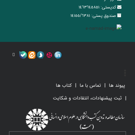
کدپستی:
١٤٦٣٦٤٥٨٥١
صندوق پستی:
١٤١٥٥/٦٣٨١
پیوند ها
تماس با ما
کتاب ها
ثبت پیشنهادات، انتقادات و شکایت