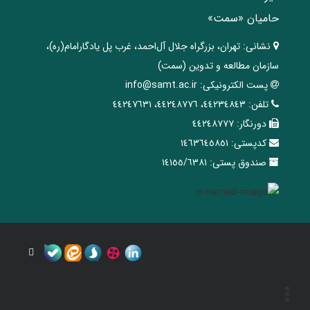
حامیان «سمت»
نشانی:
تهران، ‌بزرگراه ‌جلال آل‌احمد، غرب پل يادگار‌امام(ره)‌،
سازمان مطالعه و تدوین‌ (سمت)
پست الکترونیکی:
info@samt.ac.ir
تلفن:
٤٤٢٣٤٨٤٣، ٤٤٢٤٨٧٧٦، ٤٤٢٤٧٦٣١
دورنگار:
٤٤٢٤٨٧٧٧
کدپستی:
١٤٦٣٦٤٥٨٥١
صندوق پستی:
١٤١٥٥/٦٣٨١