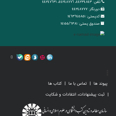
تلفن:
٤٤٢٣٤٨٤٣، ٤٤٢٤٨٧٧٦، ٤٤٢٤٧٦٣١
دورنگار:
٤٤٢٤٨٧٧٧
کدپستی:
١٤٦٣٦٤٥٨٥١
صندوق پستی:
١٤١٥٥/٦٣٨١
پیوند ها
تماس با ما
کتاب ها
ثبت پیشنهادات، انتقادات و شکایت