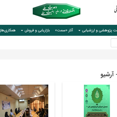
ت پژوهشی و ارزشیابی
آثار «سمت»
بازاریابی و فروش
همکاری‌ها
- آرشیو