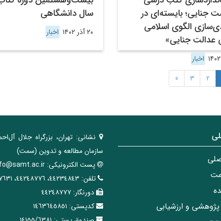
نداردسازی کتب درسی
بیست‌وهشتمین دورۀ کتاب
 جنایی؛ بایسته‌ای در
سال دانشگاهی
دی‌سازی الگوی اسلامی
۲۰ آذر ۱۴۰۲
اخبار
ی عدالت جنایی»
اخبار
»
3
2
لی
نشانی:
تهران، ‌بزرگراه ‌جلال آل‌احم
سازمان مطالعه و تدوین‌ (سمت)
صلی
پست الکترونیکی:
nfo@samt.ac.ir
مت
تلفن:
٤٤٢٣٤٨٤٣، ٤٤٢٤٨٧٧٦، ٤٤٢٤٧٦٣١
ه
دورنگار:
٤٤٢٤٨٧٧٧
پژوهشی و ارزشیابی
کدپستی:
١٤٦٣٦٤٥٨٥١
صندوق پستی:
١٤١٥٥/٦٣٨١