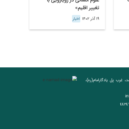
علوم انسانی در رویارویی با
تغییر اقلیم»
۱۹ آذر ۱۴۰۲
اخبار
د، غرب پل يادگار‌امام(ره)‌،
i