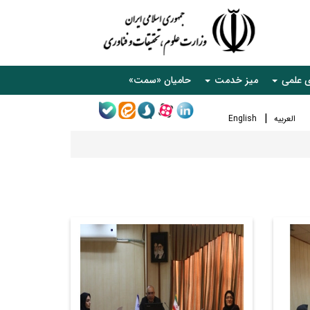
ی علمی
میز خدمت
حامیان «سمت»
العربیه
English