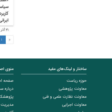
«استا
سیاست
کاربر
ایران
۲۱ آذر ۱۴۰۲
1
«
ساختار‌‌ و‌‌ لینک‌های مفید
منوی اص
حوزه ریاست
صفحه ا
معاونت پژوهشی
درباره س
معاونت نظارت علمی و فنی
پژوهشکد
معاونت اجرایی
مدیریت 