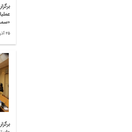
برگزا
عملیا
«سم
۲۵ آذر ۱۴۰۲
برگز