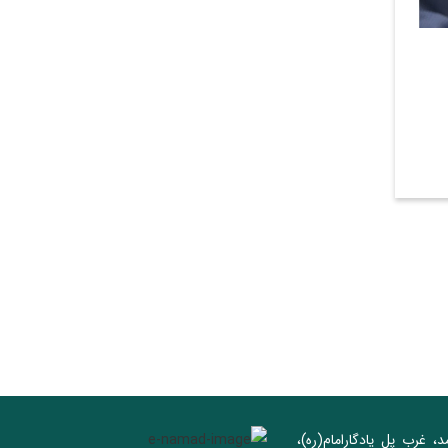
د، غرب پل يادگار‌امام(ره)‌،