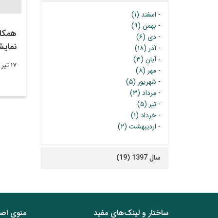
-
اسفند (۱)
-
بهمن (۹)
همکا
-
دی (۶)
نمایش
-
آذر (۱۸)
-
آبان (۳)
۱۷ تیر ۱۳۹۸
-
مهر (۸)
-
شهریور (۵)
-
مرداد (۳)
-
تیر (۵)
-
خرداد (۱)
-
اردیبهشت (۲)
سال 1397 (19)
ساختار‌‌ و‌‌ لینک‌های مفید
منوی اص