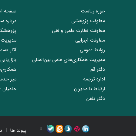
حوزه ریاست
صفحه ا
معاونت پژوهشی
درباره س
معاونت نظارت علمی و فنی
پژوهشکد
معاونت اجرایی
مدیریت 
روابط عمومی
آثار «س
مدیریت همکاری‌های علمی بین‌المللی
بازاریاب
دفتر قم
همکاری‌
اداره ترجمه
میز خدم
ارتباط با مدیران
حامیان 
دفتر تلفن
پیوند ها
ت