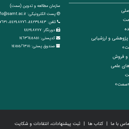
سازمان مطالعه و تدوین‌ (سمت)
صلی
پست الکترونیکی:
nfo@samt.ac.ir
مت
تلفن:
٤٤٢٣٤٨٤٣، ٤٤٢٤٨٧٧٦، ٤٤٢٤٧٦٣١
ه
دورنگار:
٤٤٢٤٨٧٧٧
پژوهشی و ارزشیابی
کدپستی:
١٤٦٣٦٤٥٨٥١
صندوق پستی:
١٤١٥٥/٦٣٨١
مت»
ی و فروش
های علمی
ت
«سمت»
ماس با ما
کتاب ها
ثبت پیشنهادات، انتقادات و شکایت