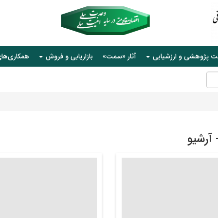
ت پژوهشی و ارزشیابی
آثار «سمت»
بازاریابی و فروش
همکاری‌ها
- آرشیو