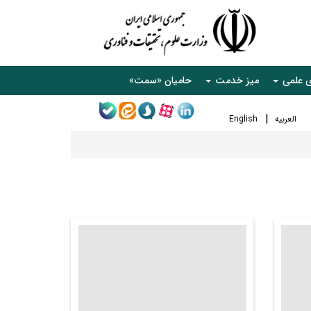
ی علمی
میز خدمت
حامیان «سمت»
العربیه
English