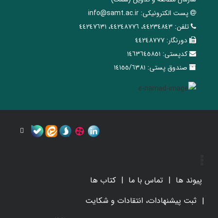
پست الکترونیکی:
info@samt.ac.ir
تلفن:
٤٤٢٣٤٨٤٣، ٤٤٢٤٨٧٧٦، ٤٤٢٤٧٦٣١
دورنگار:
٤٤٢٤٨٧٧٧
کدپستی:
١٤٦٣٦٤٥٨٥١
صندوق پستی:
١٤١٥٥/٦٣٨١
پیوند ها
تماس با ما
کتاب ها
ثبت پیشنهادات، انتقادات و شکایت