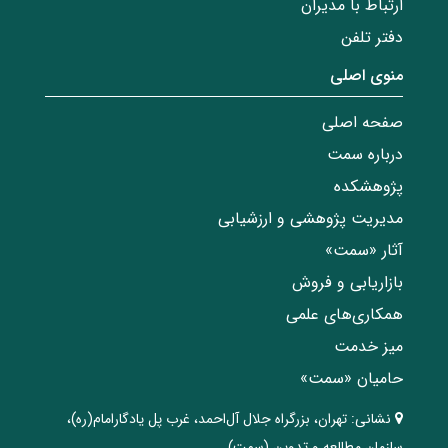
ارتباط با مدیران
دفتر تلفن
منوی اصلی
صفحه اصلی
درباره سمت
پژوهشکده
مدیریت پژوهشی و ارزشیابی
آثار «سمت»
بازاریابی و فروش
همکاری‌های علمی
میز خدمت
حامیان «سمت»
نشانی:
تهران، ‌بزرگراه ‌جلال آل‌احمد، غرب پل يادگار‌امام(ره)‌،
سازمان مطالعه و تدوین‌ (سمت)