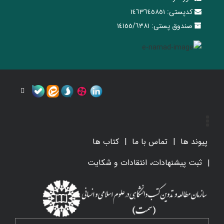
کدپستی:
١٤٦٣٦٤٥٨٥١
صندوق پستی:
١٤١٥٥/٦٣٨١
پیوند ها
تماس با ما
کتاب ها
ثبت پیشنهادات، انتقادات و شکایت