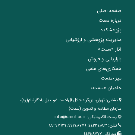
صفحه اصلی
درباره سمت
پژوهشکده
مدیریت پژوهشی و ارزشیابی
آثار «سمت»
بازاریابی و فروش
همکاری‌های علمی
میز خدمت
حامیان «سمت»
نشانی:
تهران، ‌بزرگراه ‌جلال آل‌احمد، غرب پل يادگار‌امام(ره)‌،
سازمان مطالعه و تدوین‌ (سمت)
پست الکترونیکی:
info@samt.ac.ir
تلفن:
٤٤٢٣٤٨٤٣، ٤٤٢٤٨٧٧٦، ٤٤٢٤٧٦٣١
دورنگار:
٤٤٢٤٨٧٧٧