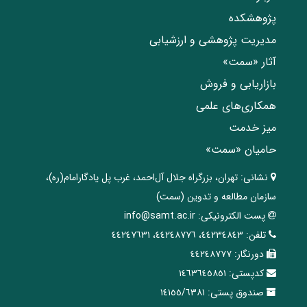
پژوهشکده
مدیریت پژوهشی و ارزشیابی
آثار «سمت»
بازاریابی و فروش
همکاری‌های علمی
میز خدمت
حامیان «سمت»
نشانی:
تهران، ‌بزرگراه ‌جلال آل‌احمد، غرب پل يادگار‌امام(ره)‌،
سازمان مطالعه و تدوین‌ (سمت)
پست الکترونیکی:
info@samt.ac.ir
تلفن:
٤٤٢٣٤٨٤٣، ٤٤٢٤٨٧٧٦، ٤٤٢٤٧٦٣١
دورنگار:
٤٤٢٤٨٧٧٧
کدپستی:
١٤٦٣٦٤٥٨٥١
صندوق پستی:
١٤١٥٥/٦٣٨١