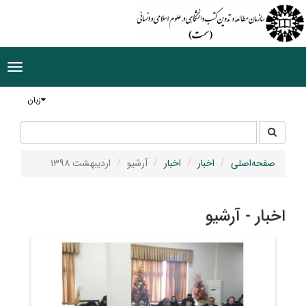
ggle
tion
زبان
جستجو
جستجو
در
سایت
صفحه‌اصلی
اخبار
اخبار
آرشیو
اردیبهشت ۱۳۹۸
اخبار - آرشیو